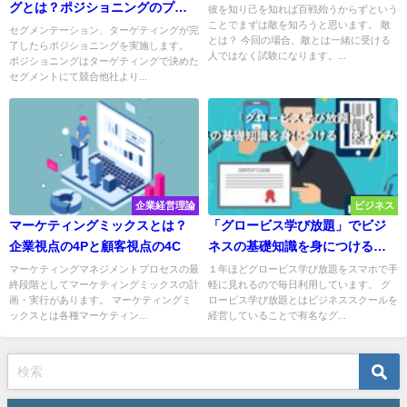
グとは？ポジショニングのプロ
彼を知り己を知れば百戦殆うからずという
ことでまずは敵を知ろうと思います。 敵
セスとポジショニングマップ
セグメンテーション、ターゲティングが完
とは？ 今回の場合、敵とは一緒に受ける
了したらポジショニングを実施します。
人ではなく試験になります。...
ポジショニングはターゲティングで決めた
セグメントにて競合他社より...
企業経営理論
ビジネス
マーケティングミックスとは？
「グロービス学び放題」でビジ
企業視点の4Pと顧客視点の4C
ネスの基礎知識を身につける！
使ってみての感想
マーケティングマネジメントプロセスの最
１年ほどグロービス学び放題をスマホで手
終段階としてマーケティングミックスの計
軽に見れるので毎日利用しています。 グ
画・実行があります。 マーケティングミ
ロービス学び放題とはビジネススクールを
ックスとは各種マーケティン...
経営していることで有名なグ...