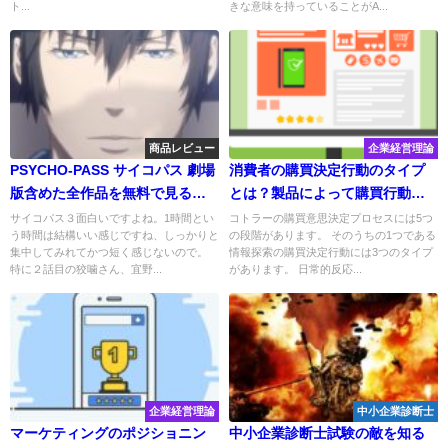
ト...
きな意味を持っていることがA...
商品レビュー
企業経営理論
PSYCHO-PASS サイコパス 劇場
消費者の購買決定行動のタイプ
版含めた全作品を無料で見る方
とは？製品によって購買行動は
法 FOD
変わる
サイコパス３面白いですよね。1時間とい
コトラーの購買意思決定プロセスには5つ
う時間は結構いい感じですね、しっかりと
の段階があります。 そのうちの1つである
集中してみれてかつ短く感じないので。
情報探索の購買決定行動には3つのタイプ
特に２話目の狡噛さん、宜野...
があります。 日常的反応...
企業経営理論
中小企業診断士
マーケティングのポジショニン
中小企業診断士試験の敵を知る