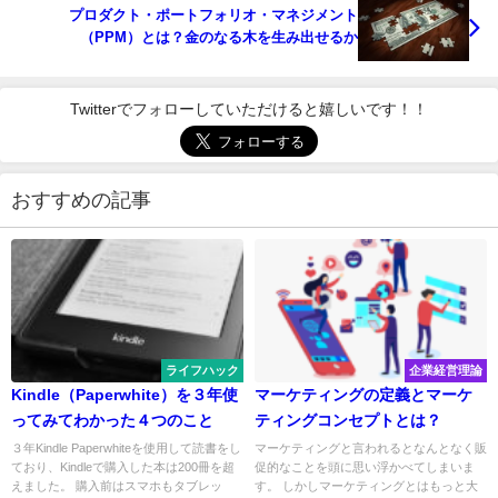
プロダクト・ポートフォリオ・マネジメント
（PPM）とは？金のなる木を生み出せるか
Twitterでフォローしていただけると嬉しいです！！
おすすめの記事
ライフハック
企業経営理論
Kindle（Paperwhite）を３年使
マーケティングの定義とマーケ
ってみてわかった４つのこと
ティングコンセプトとは？
３年Kindle Paperwhiteを使用して読書をし
マーケティングと言われるとなんとなく販
ており、Kindleで購入した本は200冊を超
促的なことを頭に思い浮かべてしまいま
えました。 購入前はスマホもタブレッ
す。 しかしマーケティングとはもっと大