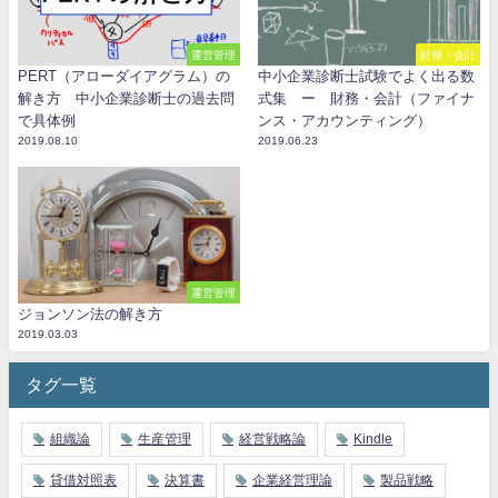
運営管理
財務・会計
PERT（アローダイアグラム）の
中小企業診断士試験でよく出る数
解き方 中小企業診断士の過去問
式集 ー 財務・会計（ファイナ
で具体例
ンス・アカウンティング）
2019.08.10
2019.06.23
運営管理
ジョンソン法の解き方
2019.03.03
タグ一覧
組織論
生産管理
経営戦略論
Kindle
貸借対照表
決算書
企業経営理論
製品戦略