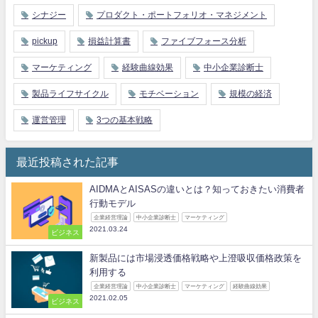
シナジー
プロダクト・ポートフォリオ・マネジメント
pickup
損益計算書
ファイブフォース分析
マーケティング
経験曲線効果
中小企業診断士
製品ライフサイクル
モチベーション
規模の経済
運営管理
3つの基本戦略
最近投稿された記事
AIDMAとAISASの違いとは？知っておきたい消費者
行動モデル
企業経営理論
中小企業診断士
マーケティング
2021.03.24
ビジネス
新製品には市場浸透価格戦略や上澄吸収価格政策を
利用する
企業経営理論
中小企業診断士
マーケティング
経験曲線効果
2021.02.05
ビジネス