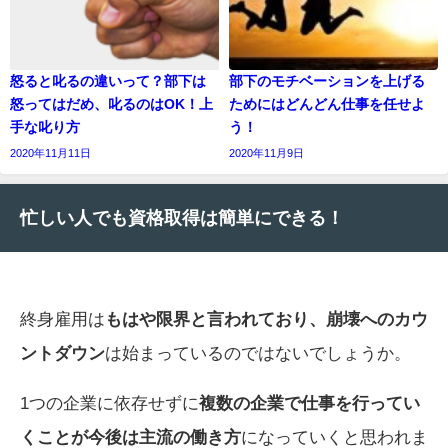
怒ると叱るの違いって？部下は
部下のモチベーションを上げる
怒ってはだめ、叱るのはOK！上
ためにはどんどん仕事を任せよ
手な叱り方
う！
2020年11月11日
2020年11月9日
忙しい人でも資格取得は簡単にできる！
終身雇用は
もはや限界と言われており、崩壊へのカウ
ントダウン
は始まっているのではないでしょうか。
1つの企業に依存せずに
複数の企業で仕事を行ってい
くことが今後は主流の働き方
になっていくと思われま